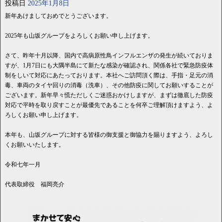
投稿日
2025年1月8日
新年あけましておめでとうございます。
2025年も山坂グループをよろしくお願い申し上げます。
さて、昨年十月以降、国内で高病原性鳥インフルエンザの発生が続いておりま
すが、1月7日にも大隅半島にて新たな感染が確認され、関係各社で緊急防疫体
制をしいて対応にあたっております。本社へご訪問頂く際は、手指・足元の消
毒、車両のタイヤ回りの消毒（洗車）、その他防疫に関してお願いすることが
ございます。新年早々慌ただしくご迷惑おかけしますが、まずは徹底した防疫
対応で平時を取り戻すことが最優先であることを何卒ご理解頂けますよう、よ
ろしくお願い申し上げます。
本年も、山坂グループに対する皆様の御支援と御協力を賜りますよう、よろし
くお願いいたします。
令和七年一月
代表取締役 福岡亮介