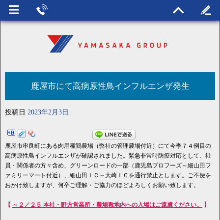
鹿屋市にて高病原性鳥インフルエンザ発生
投稿日
2023年2月3日
鹿屋市串良町にある肉用種鶏農場（弊社の管理農場付近）にて今季７４例目の
高病原性鳥インフルエンザが確認されました。緊急非常時防疫対応として、社
員・関係者の方々含め、グリーンロードの一部（鹿児島プロフーズ～細山田フ
ァミリーマート付近）、細山田ＩＣ～大崎ＩＣを通行禁止とします。ご不便を
おかけ致しますが、何卒ご理解・ご協力のほどよろしくお願い致します。
【
～２／２５ 本社・野方営業所・農場敷地内への入場はご遠慮ください。
】