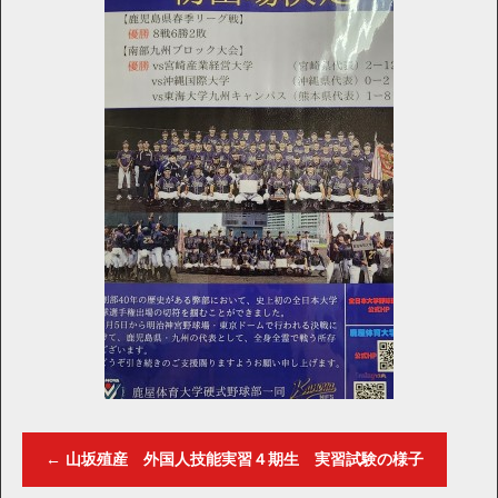
←
山坂殖産 外国人技能実習４期生 実習試験の様子