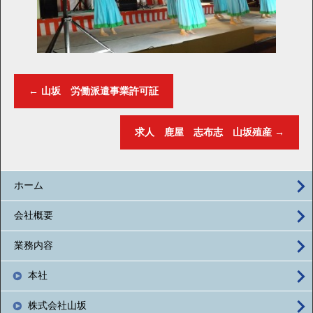
←
山坂 労働派遣事業許可証
求人 鹿屋 志布志 山坂殖産
→
ホーム
会社概要
業務内容
本社
株式会社山坂