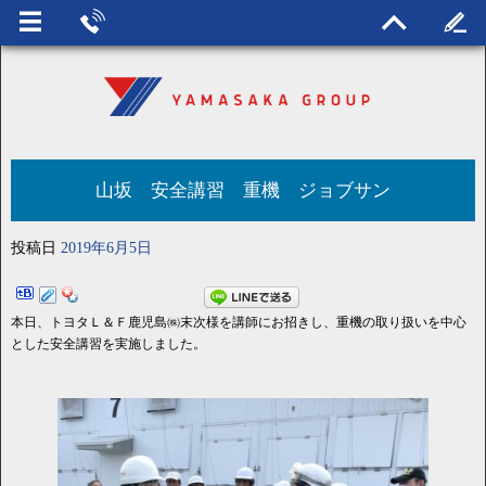
山坂 安全講習 重機 ジョブサン
投稿日
2019年6月5日
本日、トヨタＬ＆Ｆ鹿児島㈱末次様を講師にお招きし、重機の取り扱いを中心
とした安全講習を実施しました。