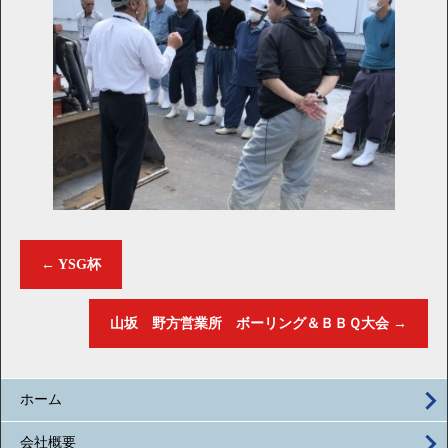
←
YSG杯
山坂 野方営業所 ボーリング＆ＢＢＱ大会
→
ホーム
会社概要